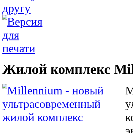
Жилой комплекс Mil
M
у
к
э